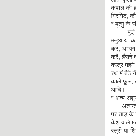
कपाल की हड्
गिरगिट, कौ
* मृत्यु के 
मुर्दा देख
मनुष्य या क
करें, अभ्यं
करें, हँसने
वस्त्र पहने
रथ में बैठे
काले फूल, क
आदि।
* अन्य अशुभ
अत्यन्त वृ
पर ताड़ के
केश वाले मल
स्त्री या श