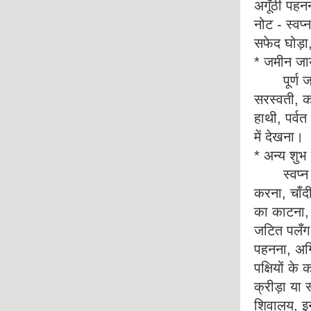
अगूँठी पहन
नोट - स्वप
सफेद घोड़ा,
* जमीन जाय
पूर्ण जलाश
सरस्वती, का
हाथी, पर्
में देखना।
* अन्य शुभ 
स्वप्न में
करना, चाँद
का काटना, 
जटित पलँग 
पहनना, अग्
पक्षियों क
क्रीड़ा या
शिवालय, इन