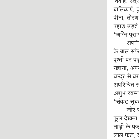
विवाह, स्त्
बालिकाएँ, द
पीना, तोरण,
पहाड़ उड़ते
*अग्नि पुरा
अपनी नाभि 
के बाल सफेद
पृथ्वी पर प
नहाना, अपने
चन्द्र से 
अपरिचित स्
अशुभ स्वप्न 
*संकट सूचक
जोर से हँ
फूल देखना,
ताड़ी के फल
लाल फल, कप