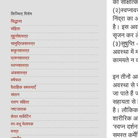
का साक्षात
(२)स्वप्नाव
किञ्चित् विशेष
निंद्रा का 
सिद्धान्त
है। इस अवस
संहिता
सृजन कर ल
मुहूर्त्तशास्त्र
(३)सुषुप्ति
सामुद्रिकशास्त्र
अवस्था में 
शकुनशास्त्र
प्रश्नशास्त्र
कामयते न कञ
स्वप्नशास्त्र
अंकशास्त्र
इन तीनों अव
वर्षफल
अवस्था से स
वैवाहिक समस्याएँ
जा पाते हैं 
संतान
सहायता से 
रावण संहिता
है। लौकिक 
नष्टजातक
शेयर मार्केटिंग
शारीरिक आरा
वर-वधू मेलापक
‘स्वप्न दर्
मन्त्र
समस्त कर्मेन