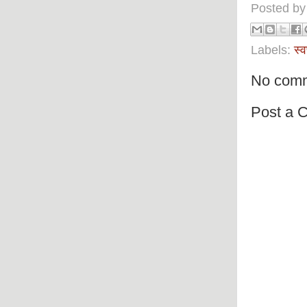
Posted b
Labels:
स्व
No comm
Post a 