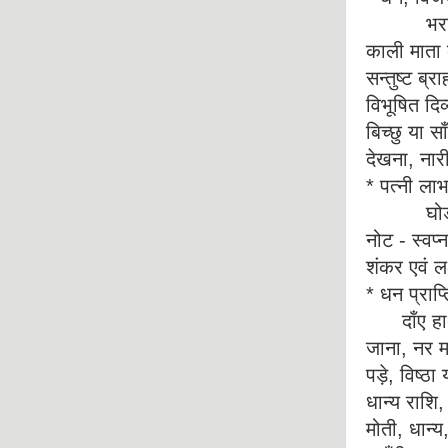
भरा हुआ कल
काली माता क
सन्तुष्ट ब्
विभूषित दिव्
बिच्छु या स
देखना, नार
* पत्नी लाभ
घोड़ी, मु
नोट - स्वप्
शंकर एवं ल
* धन प्राप्त
दाँए हाथ क
जाना, नर मा
पड़े, विष्ठ
धान्य राशि,
मोती, धान्य