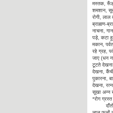
मस्तक, रूँड
शमशान, सूखी
रोगी, लाल व
ब्राह्मण-ब्
नाचना, गाना
पड़े, कटा ह
मकान, पर्वत
रहे ग्रह, प
जाए (धन ना
टूटते देखन
देखना, कैंच
पुकारना, बा
देखना, रत
सूखा अन्न 
*रोग ग्रस्त
दाँतों का 
लाल फूलों क