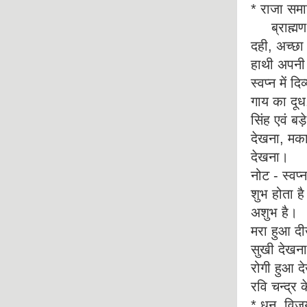
* राजा समा
ब्राह्मण द
दही, अच्छा
हाथी अपनी 
स्वप्न में 
गाय का दूध
सिंह एवं बड
देखना, मका
देखना।
नोट - स्वप
शुभ होता ह
अशुभ है।
मरा हुआ दीख
सुखी देखना
रोगी हुआ दे
रवि चन्द्र 
* धन, विजय, 