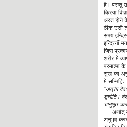
है। परन्तु उ
क्रिया विज
अस्त होने 
ठीक उसी तर
समय इन्द्रि
इन्द्रियाँ 
जिस प्रकार 
शरीर में व्
परमात्मा के 
सुख का अनुभ
में सन्निहित 
"
अत्रैष देवः
शृणोति। देशद
चानुभूतं चान
अर्थात् मान
अनुभव करता 