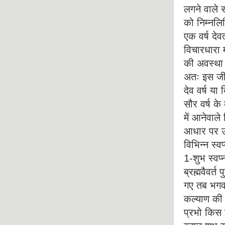
लगने वाले 
को निम्नलिख
एक वर्ष दे
विचारधारा म
की अवस्था म
अतः इस जीवा
देव वर्ष या
सौर वर्ष क
में आनेवाले व
आधार पर उप
विभिन्न स्व
1-शुभ स्वप्न
ब्रह्मवैवर्
गए तब भगवा
कल्याण की भ
प्रभो किस स