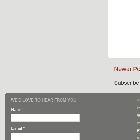
Newer Po
Subscribe
WE'D LOVE TO HEAR FROM YOU !
ज
गर
Name
ज
ज
Email
*
त
फ