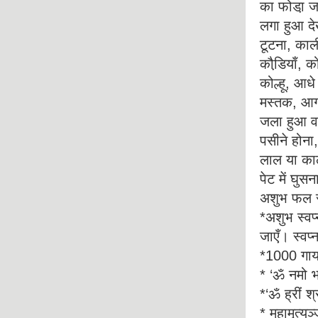
का फोडा़ जा
लगा हुआ दे
टूटना, काल
कौडि़याँ, 
कोल्हू, आधे
मस्तक, आग 
जला हुआ वन
पसीने होना
लाल या काले
पेट में घुस
अशुभ फल सू
*अशुभ स्वप्
जाएँ। स्वप्
*1000 गाय
* ‘ॐ नमो भ
*‘ॐ ह्रीं श
* महामृत्यु